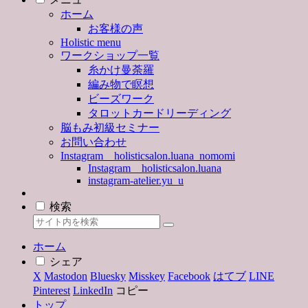
ホーム
お客様の声
Holistic menu
ワークショップ一覧
糸かけ曼荼羅
編み物で瞑想
ビーズワーク
タロットカードリーディング
脳もみ初級セミナー
お問い合わせ
Instagram holisticsalon.luana_nomomi
Instagram holisticsalon.luana
instagram-atelier.yu_u
検索
ホーム
シェア
X
Mastodon
Bluesky
Misskey
Facebook
はてブ
LINE
Pinterest
LinkedIn
コピー
トップ