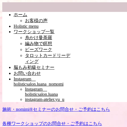
ホーム
お客様の声
Holistic menu
ワークショップ一覧
糸かけ曼荼羅
編み物で瞑想
ビーズワーク
タロットカードリーデ
ィング
脳もみ初級セミナー
お問い合わせ
Instagram
holisticsalon.luana_nomomi
Instagram
holisticsalon.luana
instagram-atelier.yu_u
施術・nomimi®︎セミナーのお問合せ・ご予約はこちら
各種ワークショップのお問合せ・ご予約はこちら